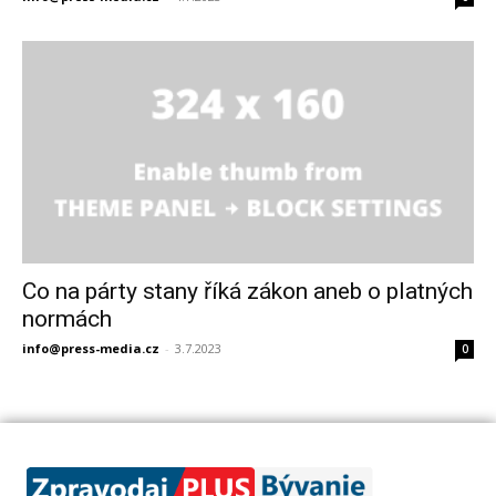
Co na párty stany říká zákon aneb o platných
normách
info@press-media.cz
-
3.7.2023
0