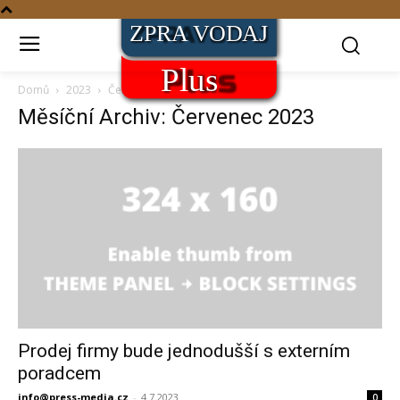
Domů
2023
Červenec
Měsíční Archiv: Červenec 2023
Prodej firmy bude jednodušší s externím
poradcem
info@press-media.cz
-
4.7.2023
0