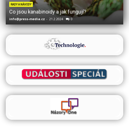
RADY A NÁVODY
Co jsou kanabinoidy a jak fungují?
info@press-media.cz
-
21.2.2024
0
i