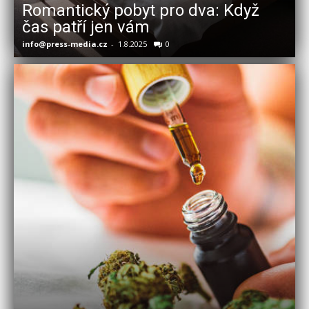
Romantický pobyt pro dva: Když
čas patří jen vám
info@press-media.cz
-
1.8.2025
0
i