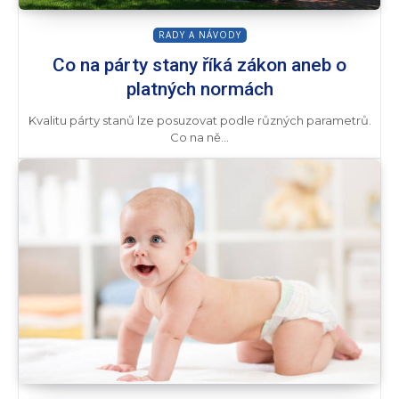
RADY A NÁVODY
Co na párty stany říká zákon aneb o
platných normách
Kvalitu párty stanů lze posuzovat podle různých parametrů.
Co na ně...