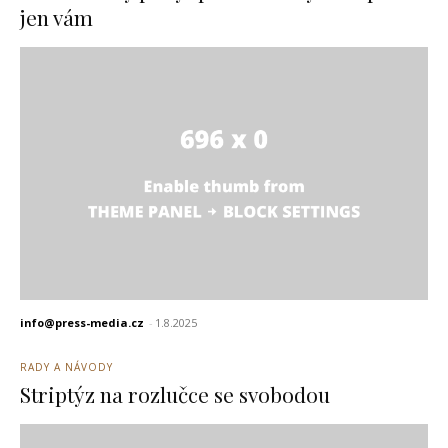
jen vám
info@press-media.cz
-
1.8.2025
RADY A NÁVODY
Striptýz na rozlučce se svobodou