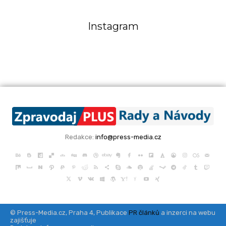
Instagram
Redakce:
info@press-media.cz
© Press-Media.cz, Praha 4, Publikace
PR článků
a inzerci na webu
zajišťuje