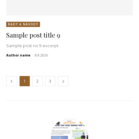
RADY A NÁVODY
Sample post title 9
Sample post no 9 excerpt.
Author name
-
8.8.2026
1
2
3