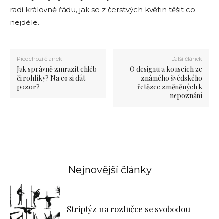
radí královně řádu, jak se z čerstvých květin těšit co
nejdéle.
Předchozí článek
Další článek
Jak správně zmrazit chléb
O designu a kouscích ze
či rohlíky? Na co si dát
známého švédského
pozor?
řetězce změněných k
nepoznání
Nejnovější články
Striptýz na rozlučce se svobodou