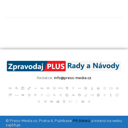
Redakce:
info@press-media.cz
© Press-Media.cz, Praha 4, Publikace
PR článků
a inzerci na webu
zajišťuje