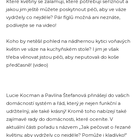
Které květiny se zalamují, které potřebují seříznout a
jakou jim ještě můžete poskytnout péči, aby ve váze
vydržely co nejdéle? Pár fíglů možná ani neznáte,
podívejte se na video!
Koho by netěšil pohled na nádhernou kytici voňavých
květin ve váze na kuchyňském stole? I jim je však
třeba věnovat jistou péči, aby neputovali do koše
předčasně! (video)
Lucie Kocman a Pavlína Štefanová přinášejí do vašich
domácností systém a řád, který je nejen funkční a
udržitelný, ale také krásný! Kromě toho nabízejí také
zajímavé rady do domácnosti, které oceníte. V
aktuální části pořadu s názvem „Jak pečovat o řezané
květiny, aby vydržely co nejdéle? Pomůže i kladívko!“