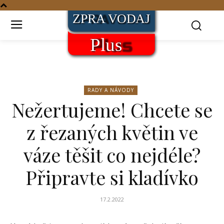
RADY A NÁVODY
Nežertujeme! Chcete se
z řezaných květin ve
váze těšit co nejdéle?
Připravte si kladívko
17.2.2022