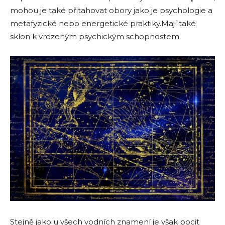
mohou je také přitahovat obory jako je psychologie a
metafyzické nebo energetické praktiky.Mají také
sklon k vrozeným psychickým schopnostem.
Stejně jako u všech vodních znamení je však pocit