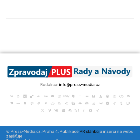
Redakce:
info@press-media.cz
© Press-Media.cz, Praha 4, Publikace
PR článků
a inzerci na webu
zajišťuje