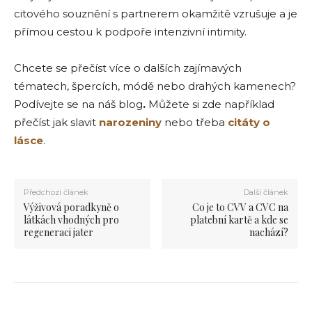
citového souznění s partnerem okamžitě vzrušuje a je
přímou cestou k podpoře intenzivní intimity.
Chcete se přečíst více o dalších zajímavých
tématech, špercích, módě nebo drahých kamenech?
Podívejte se na náš
blog
.
Můžete si zde například
přečíst jak slavit
narozeniny
nebo třeba
citáty o
lásce
.
Předchozí článek
Další článek
Výživová poradkyně o
Co je to CVV a CVC na
látkách vhodných pro
platební kartě a kde se
regeneraci jater
nachází?