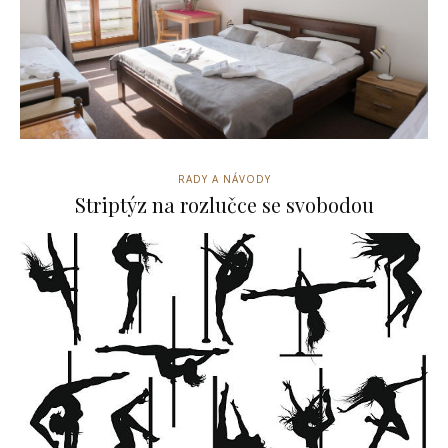
RADY A NÁVODY
Striptýz na rozlučce se svobodou