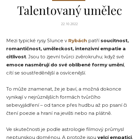
Talentovaný umělec
22.10.2022
Mezi typické rysy Slunce v
Rybách
patří
soucitnost,
romantičnost, uměleckost, intenzivní empatie a
citlivost
. Jsou to zjevní tvůrci zvěrokruhu; když své
emoce nasměrují do své oblíbené formy umění
,
cítí se soustředěnější a osvícenější.
To může znamenat, že je baví, a možná dokonce
vynikají v nejrůznějších formách tvůrčího
sebevyjádření – od tance přes hudbu až po psaní či
čtení poezie a hraní na jevišti nebo na plátně.
Ve skutečnosti je podle astrologie filmový průmysl
neptunskou doménou. A protože jsou
velcí empatici
,