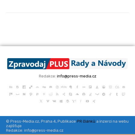
Redakce:
info@press-media.cz
© Press-Media.cz, Praha 4, Publikace
PR článků
a inzerci na webu
zajišťuje
Redakce: info@press-media.cz