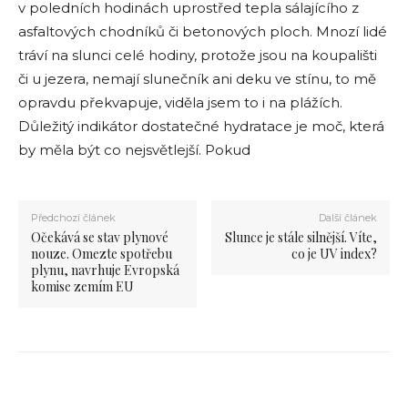
v poledních hodinách uprostřed tepla sálajícího z
asfaltových chodníků či betonových ploch. Mnozí lidé
tráví na slunci celé hodiny, protože jsou na koupališti
či u jezera, nemají slunečník ani deku ve stínu, to mě
opravdu překvapuje, viděla jsem to i na plážích.
Důležitý indikátor dostatečné hydratace je moč, která
by měla být co nejsvětlejší. Pokud
Předchozí článek
Další článek
Očekává se stav plynové
Slunce je stále silnější. Víte,
nouze. Omezte spotřebu
co je UV index?
plynu, navrhuje Evropská
komise zemím EU