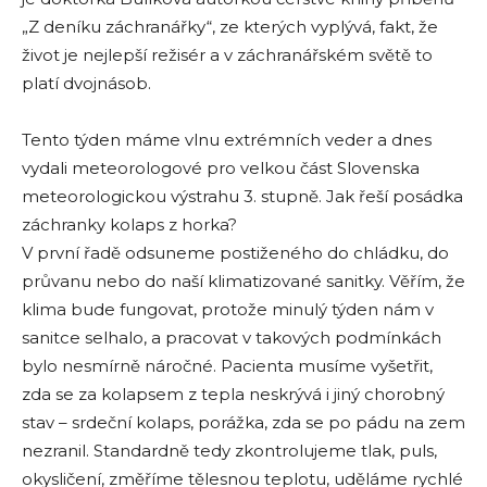
„Z deníku záchranářky“, ze kterých vyplývá, fakt, že
život je nejlepší režisér a v záchranářském světě to
platí dvojnásob.
Tento týden máme vlnu extrémních veder a dnes
vydali meteorologové pro velkou část Slovenska
meteorologickou výstrahu 3. stupně. Jak řeší posádka
záchranky kolaps z horka?
V první řadě odsuneme postiženého do chládku, do
průvanu nebo do naší klimatizované sanitky. Věřím, že
klima bude fungovat, protože minulý týden nám v
sanitce selhalo, a pracovat v takových podmínkách
bylo nesmírně náročné. Pacienta musíme vyšetřit,
zda se za kolapsem z tepla neskrývá i jiný chorobný
stav – srdeční kolaps, porážka, zda se po pádu na zem
nezranil. Standardně tedy zkontrolujeme tlak, puls,
okysličení, změříme tělesnou teplotu, uděláme rychlé