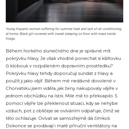
Young hispanic woman suffering for summer heat and lack of air conditioning
at home. Black girl covered with sweat sleeping on floor with head inside
fridge.
Během horkého slunečného dne je správné mít
pokrývku hlavy. Je však vhodné ponechat si kšiltovku
či klobouk v rozpáleném dopravním prostředku?
Pokrývku hlavy tehdy doporučuji sundat z hlavy a
použít ji jako vějíř. Během mé nedávné dovolené v
Chorvatsku jsem viděla, jak ženy nakupovaly vějíře v
jednom obchůdku na Istrii. Mile mě to překvapilo. S
pomocí vějíře lze překlenout situaci, kdy se nehýbe
vzduch, pot z obličeje se ovíváním odpařuje, čímž se
tělo ochlazuje. Ovívat se samozřejmě dá čímkoli.
Dokonce se prodávají i malé příruční ventilátory na