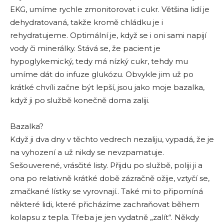
EKG, umíme rychle zmonitorovat i cukr. Většina lidí je
dehydratovaná, takže kromě chládku je i
rehydratujeme. Optimální je, když se i oni sami napijí
vody či minerálky. Stává se, že pacient je
hypoglykemický, tedy má nízký cukr, tehdy mu
umíme dát do infuze glukózu. Obvykle jim už po
krátké chvíli začne být lepší, jsou jako moje bazalka,
když ji po službě konečně doma zaliji.
Bazalka?
Když ji dva dny v těchto vedrech nezaliju, vypadá, že je
na vyhození a už nikdy se nevzpamatuje.
Sešouverené, vrásčité listy. Přijdu po službě, poliji ji a
ona po relativně krátké době zázračně ožije, vztyčí se,
zmačkané lístky se vyrovnají.. Také mi to připomíná
některé lidi, které přicházíme zachraňovat během
kolapsu z tepla. Třeba je jen vydatně „zalít“. Někdy