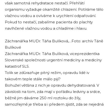
však samotná rehydratace nestačí. Přehřátí
organismu vyžaduje okamžité chlazení. Potíráme tělo
vlažnou vodou a ovíváme k urychlení odpařování.
Pokud to nestačí, zabalíme pacienta do plachty
navlhčené vlažnou vodou a chladíme i hlavu.
Záchranářka MUDr. Táňa Bulíková,…Foto: archív Táně
Bulíkové
Záchranářka MUDr. Táňa Bulíková, viceprezidentka
Slovenské společnosti urgentní medicíny a medicíny
katastrof SLS.
Tolik se zdůrazňuje pitný režim, opravdu lidé iv
takovém teple stále málo pijí?
Bohužel většina z nich je opravdu dehydratovaná. V
závislosti na tom, zda mají v pořádku ledviny a srdce,
běžně jim dáváme 250 ml roztoku do žíly,
samozřejmě je třeba si i předem zjistit, zda se nejedná