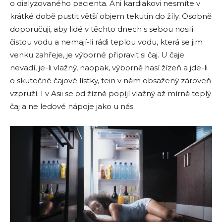
o dialyzovaného pacienta. Ani kardiakovi nesmíte v
krátké době pustit větší objem tekutin do žíly. Osobně
doporučuji, aby lidé v těchto dnech s sebou nosili
čistou vodu a nemají-li rádi teplou vodu, která se jim
venku zahřeje, je výborné připravit si čaj. U čaje
nevadí, je-li vlažný, naopak, výborně hasí žízeň a jde-li
o skutečné čajové lístky, tein v něm obsažený zároveň
vzpruží. I v Asii se od žízně popíjí vlažný až mírně teplý
čaj a ne ledové nápoje jako u nás.