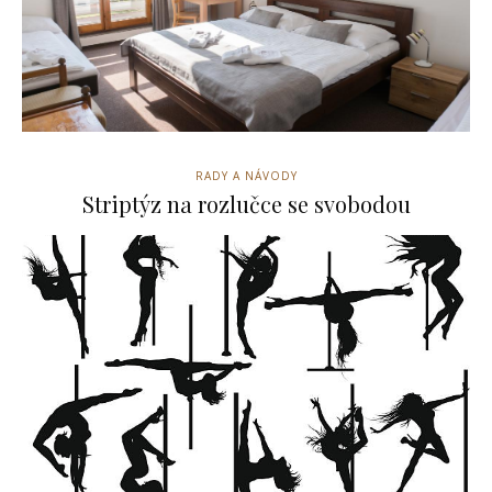
RADY A NÁVODY
Striptýz na rozlučce se svobodou