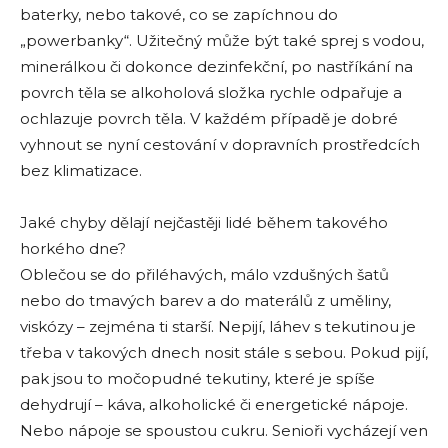
baterky, nebo takové, co se zapíchnou do
„powerbanky“. Užitečný může být také sprej s vodou,
minerálkou či dokonce dezinfekční, po nastříkání na
povrch těla se alkoholová složka rychle odpařuje a
ochlazuje povrch těla. V každém případě je dobré
vyhnout se nyní cestování v dopravních prostředcích
bez klimatizace.
Jaké chyby dělají nejčastěji lidé během takového
horkého dne?
Oblečou se do přiléhavých, málo vzdušných šatů
nebo do tmavých barev a do materálů z uměliny,
viskózy – zejména ti starší. Nepijí, láhev s tekutinou je
třeba v takových dnech nosit stále s sebou. Pokud pijí,
pak jsou to močopudné tekutiny, které je spíše
dehydrují – káva, alkoholické či energetické nápoje.
Nebo nápoje se spoustou cukru. Senioři vycházejí ven