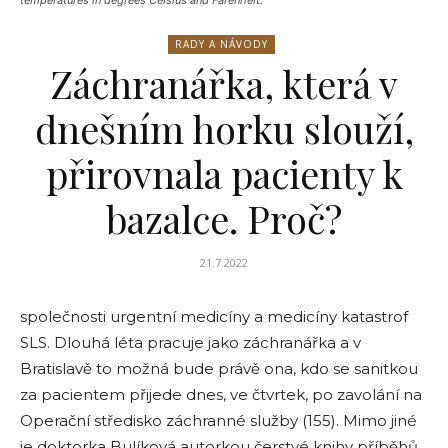
temperatures in degrees Celsius and Farenheit.
RADY A NÁVODY
Záchranářka, která v
dnešním horku slouží,
přirovnala pacienty k
bazalce. Proč?
21.7.2022
společnosti urgentní medicíny a medicíny katastrof
SLS. Dlouhá léta pracuje jako záchranářka a v
Bratislavě to možná bude právě ona, kdo se sanitkou
za pacientem přijede dnes, ve čtvrtek, po zavolání na
Operační středisko záchranné služby (155). Mimo jiné
je doktorka Bulíková autorkou čerstvé knihy příběhů