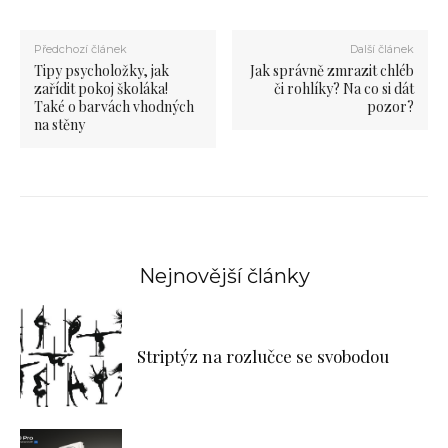
Předchozí článek
Další článek
Tipy psycholožky, jak
Jak správně zmrazit chléb
zařídit pokoj školáka!
či rohlíky? Na co si dát
Také o barvách vhodných
pozor?
na stěny
Nejnovější články
Striptýz na rozlučce se svobodou