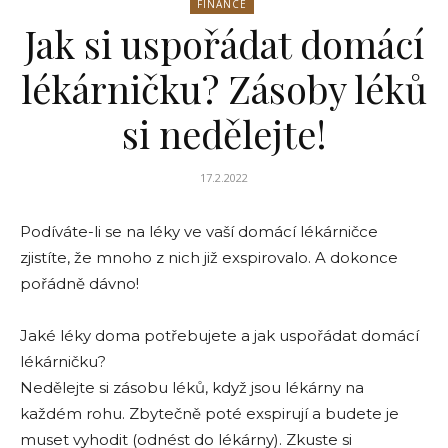
FINANCE
Jak si uspořádat domácí
lékárničku? Zásoby léků
si nedělejte!
17.2.2022
Podíváte-li se na léky ve vaší domácí lékárničce
zjistíte, že mnoho z nich již exspirovalo. A dokonce
pořádně dávno!
Jaké léky doma potřebujete a jak uspořádat domácí
lékárničku?
Nedělejte si zásobu léků, když jsou lékárny na
každém rohu. Zbytečně poté exspirují a budete je
muset vyhodit (odnést do lékárny). Zkuste si