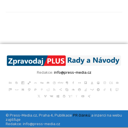
Redakce:
info@press-media.cz
© Press-Media.cz, Praha 4, Publikace
PR článků
a inzerci na webu
zajišťuje
Redakce: info@press-media.cz