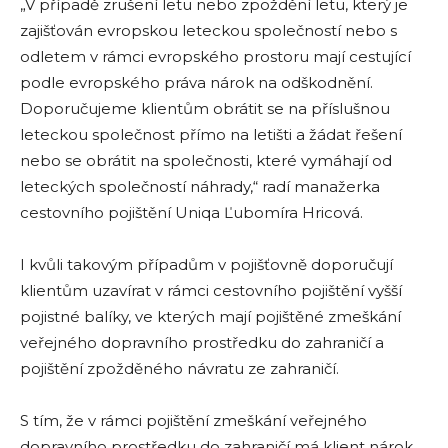
„V případě zrušení letu nebo zpoždění letu, který je
zajišťován evropskou leteckou společností nebo s
odletem v rámci evropského prostoru mají cestující
podle evropského práva nárok na odškodnění.
Doporučujeme klientům obrátit se na příslušnou
leteckou společnost přímo na letišti a žádat řešení
nebo se obrátit na společnosti, které vymáhají od
leteckých společností náhrady,“ radí manažerka
cestovního pojištění Uniqa Ľubomíra Hricová.
I kvůli takovým případům v pojišťovně doporučují
klientům uzavírat v rámci cestovního pojištění vyšší
pojistné balíky, ve kterých mají pojištěné zmeškání
veřejného dopravního prostředku do zahraničí a
pojištění zpožděného návratu ze zahraničí.
S tím, že v rámci pojištění zmeškání veřejného
dopravního prostředku do zahraničí má klient nárok