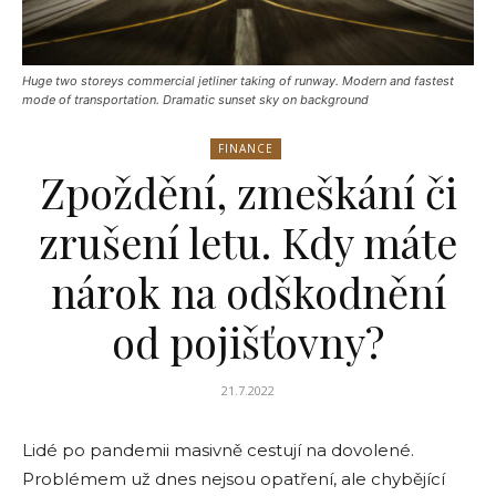
Huge two storeys commercial jetliner taking of runway. Modern and fastest
mode of transportation. Dramatic sunset sky on background
FINANCE
Zpoždění, zmeškání či
zrušení letu. Kdy máte
nárok na odškodnění
od pojišťovny?
21.7.2022
Lidé po pandemii masivně cestují na dovolené.
Problémem už dnes nejsou opatření, ale chybějící