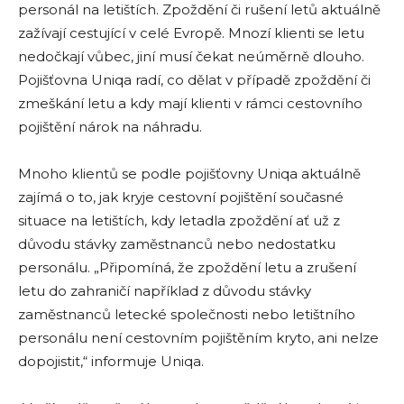
personál na letištích. Zpoždění či rušení letů aktuálně
zažívají cestující v celé Evropě. Mnozí klienti se letu
nedočkají vůbec, jiní musí čekat neúměrně dlouho.
Pojišťovna Uniqa radí, co dělat v případě zpoždění či
zmeškání letu a kdy mají klienti v rámci cestovního
pojištění nárok na náhradu.
Mnoho klientů se podle pojišťovny Uniqa aktuálně
zajímá o to, jak kryje cestovní pojištění současné
situace na letištích, kdy letadla zpoždění ať už z
důvodu stávky zaměstnanců nebo nedostatku
personálu. „Připomíná, že zpoždění letu a zrušení
letu do zahraničí například z důvodu stávky
zaměstnanců letecké společnosti nebo letištního
personálu není cestovním pojištěním kryto, ani nelze
dopojistit,“ informuje Uniqa.