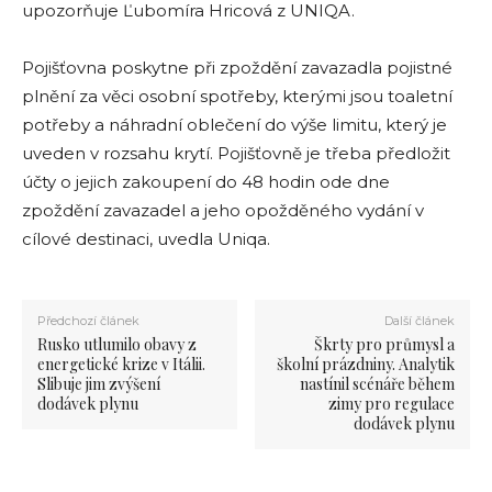
upozorňuje Ľubomíra Hricová z UNIQA.
Pojišťovna poskytne při zpoždění zavazadla pojistné
plnění za věci osobní spotřeby, kterými jsou toaletní
potřeby a náhradní oblečení do výše limitu, který je
uveden v rozsahu krytí. Pojišťovně je třeba předložit
účty o jejich zakoupení do 48 hodin ode dne
zpoždění zavazadel a jeho opožděného vydání v
cílové destinaci, uvedla Uniqa.
Předchozí článek
Další článek
Rusko utlumilo obavy z
Škrty pro průmysl a
energetické krize v Itálii.
školní prázdniny. Analytik
Slibuje jim zvýšení
nastínil scénáře během
dodávek plynu
zimy pro regulace
dodávek plynu