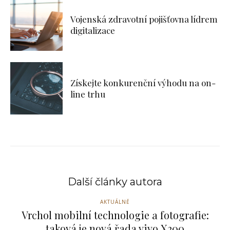
Vojenská zdravotní pojišťovna lídrem
digitalizace
Získejte konkurenční výhodu na on-
line trhu
Další články autora
AKTUÁLNĚ
Vrchol mobilní technologie a fotografie:
taková je nová řada vivo X200