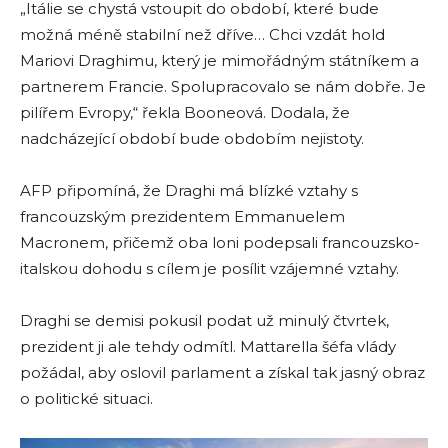
„Itálie se chystá vstoupit do období, které bude
možná méně stabilní než dříve… Chci vzdát hold
Mariovi Draghimu, který je mimořádným státníkem a
partnerem Francie. Spolupracovalo se nám dobře. Je
pilířem Evropy,“ řekla Booneová. Dodala, že
nadcházející období bude obdobím nejistoty.
AFP připomíná, že Draghi má blízké vztahy s
francouzským prezidentem Emmanuelem
Macronem, přičemž oba loni podepsali francouzsko-
italskou dohodu s cílem je posílit vzájemné vztahy.
Draghi se demisi pokusil podat už minulý čtvrtek,
prezident ji ale tehdy odmítl. Mattarella šéfa vlády
požádal, aby oslovil parlament a získal tak jasný obraz
o politické situaci.