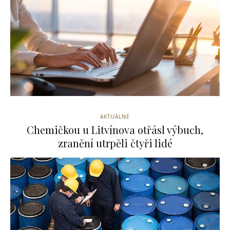
AKTUÁLNĚ
Chemičkou u Litvínova otřásl výbuch,
zranění utrpěli čtyři lidé