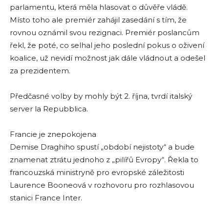
parlamentu, která měla hlasovat o důvěře vládě.
Místo toho ale premiér zahájil zasedání s tím, že
rovnou oznámil svou rezignaci. Premiér poslancům
řekl, že poté, co selhal jeho poslední pokus o oživení
koalice, už nevidí možnost jak dále vládnout a odešel
za prezidentem.
Předčasné volby by mohly být 2. října, tvrdí italský
server la Repubblica.
Francie je znepokojena
Demise Draghiho spustí „období nejistoty“ a bude
znamenat ztrátu jednoho z „pilířů Evropy“. Řekla to
francouzská ministryně pro evropské záležitosti
Laurence Booneová v rozhovoru pro rozhlasovou
stanici France Inter.