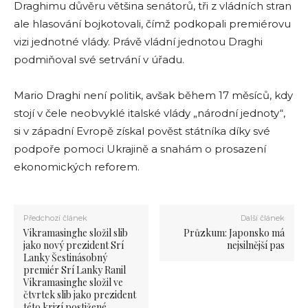
Draghimu důvěru většina senátorů, tři z vládních stran
ale hlasování bojkotovali, čímž podkopali premiérovu
vizi jednotné vlády. Právě vládní jednotou Draghi
podmiňoval své setrvání v úřadu.
Mario Draghi není politik, avšak během 17 měsíců, kdy
stojí v čele neobvyklé italské vlády „národní jednoty“,
si v západní Evropě získal pověst státníka díky své
podpoře pomoci Ukrajině a snahám o prosazení
ekonomických reforem.
Předchozí článek
Další článek
Vikramasinghe složil slib
Průzkum: Japonsko má
jako nový prezident Srí
nejsilnější pas
Lanky Šestinásobný
premiér Srí Lanky Ranil
Vikramasinghe složil ve
čtvrtek slib jako prezident
této krizí postižené