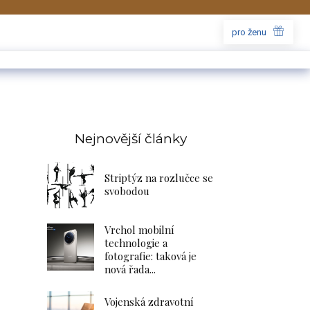
pro ženu
Nejnovější články
Striptýz na rozlučce se
svobodou
Vrchol mobilní
technologie a
fotografie: taková je
nová řada...
Vojenská zdravotní