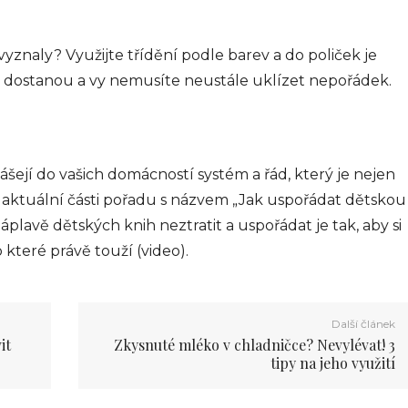
 vyznaly? Využijte třídění podle barev a do poliček je
ze dostanou a vy nemusíte neustále uklízet nepořádek.
šejí do vašich domácností systém a řád, který je nejen
 V aktuální části pořadu s názvem „Jak uspořádat dětskou
áplavě dětských knih neztratit a uspořádat je tak, aby si
 které právě touží (video).
Další článek
it
Zkysnuté mléko v chladničce? Nevylévat! 3
tipy na jeho využití