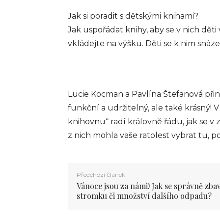
Jak si poradit s dětskými knihami?
Jak uspořádat knihy, aby se v nich děti
vkládejte na výšku. Děti se k nim sná
Lucie Kocman a Pavlína Štefanová přiná
funkční a udržitelný, ale také krásný!
knihovnu“ radí královně řádu, jak se v z
z nich mohla vaše ratolest vybrat tu, po
Předchozí článek
Vánoce jsou za námi! Jak se správně zbav
stromku či množství dalšího odpadu?