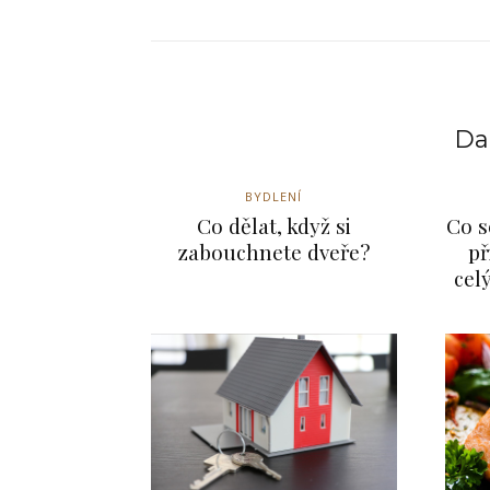
Dal
BYDLENÍ
Co dělat, když si
Co s
zabouchnete dveře?
př
cel