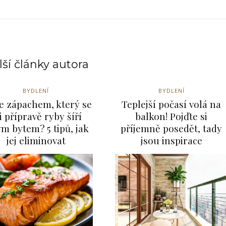
ší články autora
BYDLENÍ
BYDLENÍ
e zápachem, který se
Teplejší počasí volá na
i přípravě ryby šíří
balkon! Pojďte si
ým bytem? 5 tipů, jak
příjemně posedět, tady
jej eliminovat
jsou inspirace