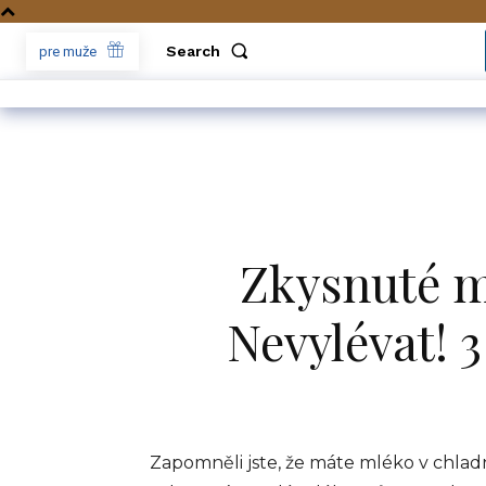
Search
pre muže
Zkysnuté m
Nevylévat! 3
Zapomněli jste, že máte mléko v chlad