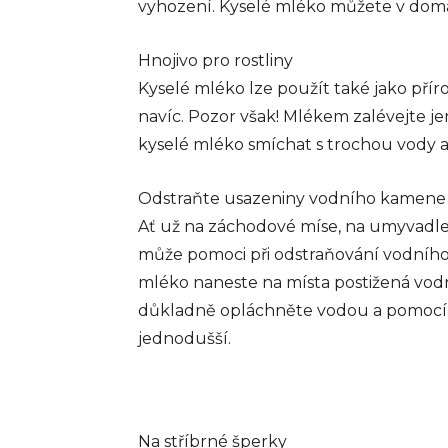
vyhození. Kyselé mléko můžete v domácn
Hnojivo pro rostliny
Kyselé mléko lze použít také jako přír
navíc. Pozor však! Mlékem zalévejte je
kyselé mléko smíchat s trochou vody a
Odstraňte usazeniny vodního kamene
Ať už na záchodové míse, na umyvadle
může pomoci při odstraňování vodního
mléko naneste na místa postižená vo
důkladně opláchněte vodou a pomocí 
jednodušší.
Na stříbrné šperky