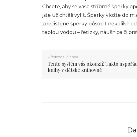
Chcete, aby se vaše stříbrné šperky op
jste už chtěli vylít. Šperky vložte do 
znečištěné šperky působit několik hod
teplou vodou – řetízky, náušnice či pr
Předchozí článek
Tento systém vás okouzlí! Takto uspořá
knihy v dětské knihovně
Dal