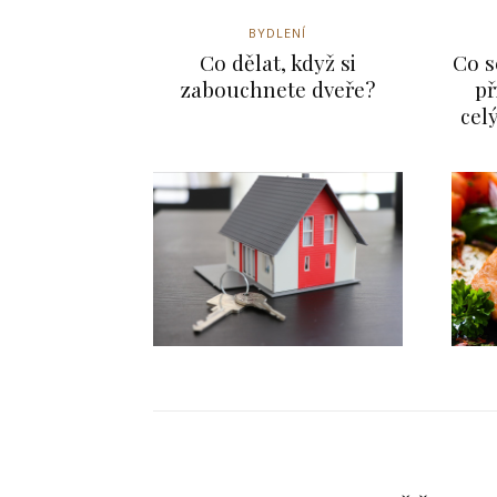
BYDLENÍ
Co dělat, když si
Co s
zabouchnete dveře?
př
cel