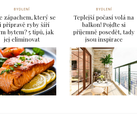
BYDLENÍ
BYDLENÍ
e zápachem, který se
Teplejší počasí volá na
i přípravě ryby šíří
balkon! Pojďte si
ým bytem? 5 tipů, jak
příjemně posedět, tady
jej eliminovat
jsou inspirace