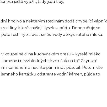
osti ještě využít, tady jsou tipy.
odní hnojivo a některým rostlinám dodá chybějící vápník
n rostliny, které snášejí kyselou půdu. Doporučuje se
 poté rostliny zalévat směsí vody a zkysnutého mléka.
 v koupelně či na kuchyňském dřezu – kyselé mléko
 kamene i nevzhledných skvrn. Jak na to? Zkynuté
dním kamenem a nechte pár minut působit. Potom vše
jemného kartáčku odstraňte vodní kámen, půjde to