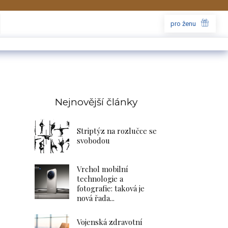
pro ženu
Nejnovější články
Striptýz na rozlučce se
svobodou
Vrchol mobilní
technologie a
fotografie: taková je
nová řada...
Vojenská zdravotní