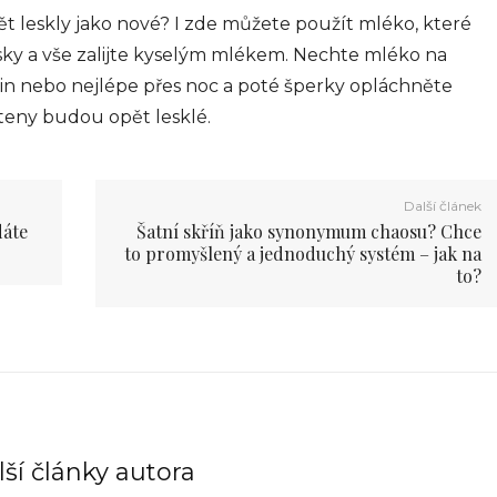
ět leskly jako nové? I zde můžete použít mléko, které
misky a vše zalijte kyselým mlékem. Nechte mléko na
in nebo nejlépe přes noc a poté šperky opláchněte
steny budou opět lesklé.
Další článek
dáte
Šatní skříň jako synonymum chaosu? Chce
to promyšlený a jednoduchý systém – jak na
to?
ší články autora