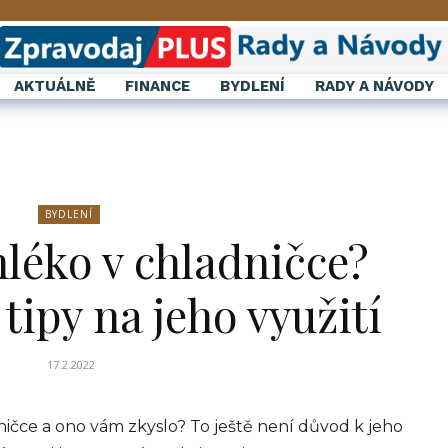
AKTUÁLNĚ
FINANCE
BYDLENÍ
RADY A NÁVODY
BYDLENÍ
léko v chladničce?
 tipy na jeho využití
17.2.2022
ničce a ono vám zkyslo? To ještě není důvod k jeho